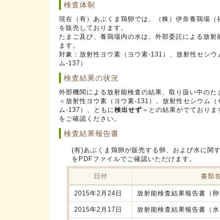
検査体制
現在（有）あぶくま鶏卵では、（株）伊奈養鶏場（
を販売しております。
たまご及び、養鶏場内の水は、外部委託による放射
ます。
対象：放射性ヨウ素（ヨウ素-131）、放射性セシウム
ム-137）
検査結果の状況
外部機関による放射能検査の結果、取り扱い中のた
＜放射性ヨウ素（ヨウ素-131）、放射性セシウム（セ
ム-137）、ともに
検出せず
＞との結果がでておりま
をご確認ください。
検査結果報告書
(有)あぶくま鶏卵が販売する卵、および水に関
をPDFファイルでご確認いただけます。
日付
書類
2015年2月24日
放射能検査結果報告書（卵
2015年2月17日
放射能検査結果報告書（水